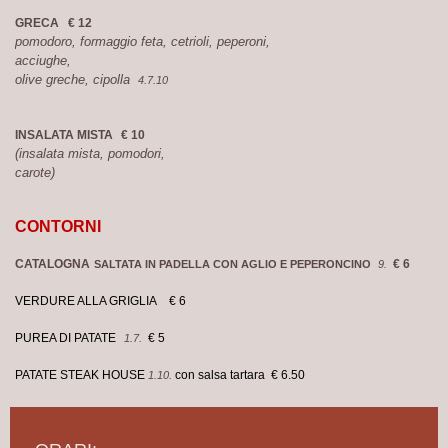
GRECA € 12
pomodoro, formaggio feta, cetrioli, peperoni,
acciughe,
olive greche, cipolla
4.7.10
INSALATA MISTA
€ 10
(insalata mista, pomodori,
carote)
CONTORNI
CATALOGNA
€ 6
SALTATA IN PADELLA CON AGLIO E PEPERONCINO
9.
VERDURE ALLA GRIGLIA € 6
PUREA DI PATATE
€ 5
1.7.
PATATE STEAK HOUSE
con salsa tartara € 6.50
1.10.