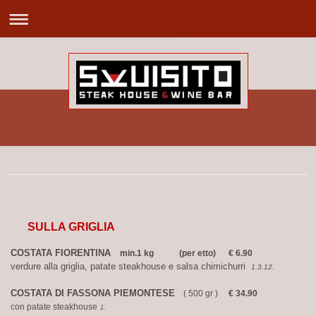
SULLA GRIGLIA
COSTATA FIORENTINA
min.1 kg (per etto) € 6.90
verdure alla griglia, patate steakhouse e
salsa chimichurri
1.3.12.
COSTATA DI FASSONA PIEMONTESE
( 500 gr )
€ 34.90
con patate steakhouse
1.