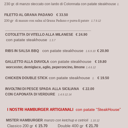
230 gr. di manzo steccato con lardo di Colonnata con patate steakhouse
1.
FILETTO AL GRANA PADANO
€ 33.50
230 gr di manzo con salsa al Grana Padano e
purea di patate
1.7.9.12
___________________________________________
COTOLETTA DI VITELLO ALLA MILANESE € 24.90
con patate steakhouse
1.3.7
con patate steakhouse
RIBS IN SALSA BBQ
€ 20.90
1.6.9.10
con patate steakhouse
GALLETTO ALLA DIAVOLA
€ 19.80
worcester, demiglace, aglio, peperoncino, limone
1.4.6.12
con patate steakhouse
CHICKEN DOUBLE STICK
€ 19.50
1.
INVOLTINI DI PESCE SPADA ALLA SICILIANA € 22.00
CON CAPONATA DI VERDURE
1.4.9.12.14
con patate “SteakHouse”
I NOSTRI HAMBURGER ARTIGIANALI
MISTER HAMBURGER
manzo con ketchup e cetrioli
1.10.12
Double 400 gr
Classico 200 gr
15.70
€ 21.70
€