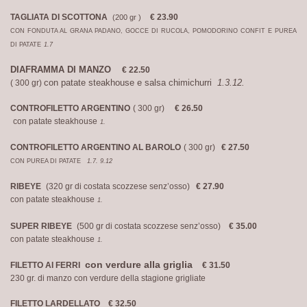
TAGLIATA DI SCOTTONA
€ 23.90
(200 gr )
CON FONDUTA AL GRANA PADANO, GOCCE DI RUCOLA, POMODORINO CONFIT E PUREA
DI PATATE
1.7
DIAFRAMMA DI MANZO
€ 22.50
con patate steakhouse e
salsa chimichurri
1.3.12.
( 300 gr)
CONTROFILETTO ARGENTINO
( 300 gr)
€ 26.50
con patate steakhouse
1.
CONTROFILETTO ARGENTINO AL BAROLO
( 300 gr)
€ 27.50
CON PUREA DI PATATE
1.7. 9.12
RIBEYE
(320 gr di costata scozzese senz’osso)
€ 27.90
con patate steakhouse
1.
SUPER RIBEYE
(500 gr di costata scozzese senz’osso)
€ 35.00
con patate steakhouse
1.
con verdure alla griglia
FILETTO AI FERRI
€ 31.50
230 gr. di manzo con verdure della stagione grigliate
FILETTO LARDELLATO € 32.50