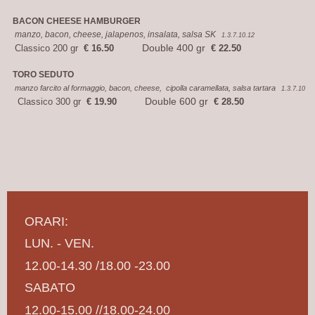
BACON CHEESE HAMBURGER
manzo, bacon, cheese, jalapenos, insalata, salsa SK
1.3.7.10.12
Double 400 gr
Classico 200 gr
€ 16.50
€ 22.50
TORO SEDUTO
manzo farcito al formaggio, bacon, cheese, cipolla caramellata, salsa tartara
1.3.7.10
Double 600 gr
Classico 300 gr
€ 19.90
€ 28.50
ORARI:
LUN. - VEN.
12.00-14.30 /18.00 -23.00
SABATO
12.00-15.00 //18.00-24.00